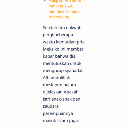
Mukjizat Al-Quran -
Rahasia نَاصِيَة
membuat ilmuan
tercengang
Setelah tim dakwah
pergi beberapa
waktu kemudian pria
Meksiko ini memberi
kabar bahwa dia
memutuskan untuk
mengucap syahadat,
Alhamdulillah..
meskipun belum
dijelaskan Apakah
istri anak-anak dan
saudara
perempuannya
masuk Islam juga.