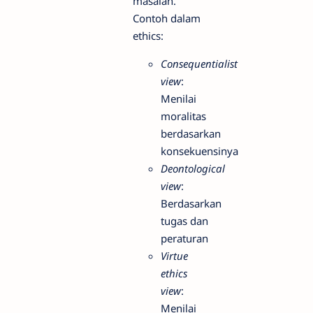
masalah.
Contoh dalam
ethics:
Consequentialist
view
:
Menilai
moralitas
berdasarkan
konsekuensinya
Deontological
view
:
Berdasarkan
tugas dan
peraturan
Virtue
ethics
view
:
Menilai