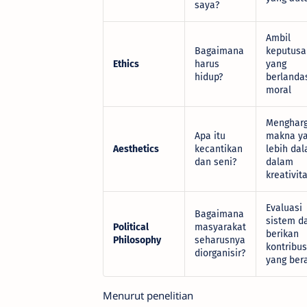
saya?
Ambil
Bagaimana
keputusa
Ethics
harus
yang
hidup?
berlanda
moral
Mengharg
Apa itu
makna y
Aesthetics
kecantikan
lebih da
dan seni?
dalam
kreativit
Evaluasi
Bagaimana
sistem d
Political
masyarakat
berikan
Philosophy
seharusnya
kontribus
diorganisir?
yang bera
Menurut penelitian