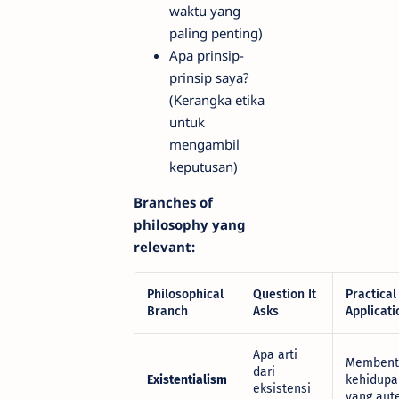
waktu yang
paling penting)
Apa prinsip-
prinsip saya?
(Kerangka etika
untuk
mengambil
keputusan)
Branches of
philosophy yang
relevant:
Philosophical
Question It
Practical
Branch
Asks
Applicati
Apa arti
Membent
dari
Existentialism
kehidupa
eksistensi
yang aut