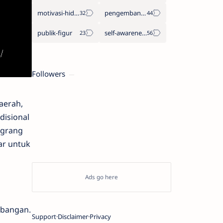
motivasi-hidup
pengembangan-diri
publik-figur
self-awareness
Followers
aerah,
disional
ngrang
ar untuk
mbangan.
Support
Disclaimer
Privacy