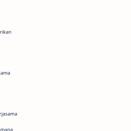
rikan
asama
erjasama
aimana