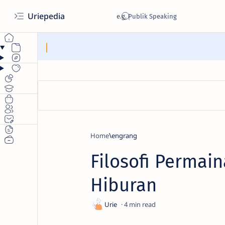
Uriepedia
Home
engrang
Filosofi Permai
Hiburan
4