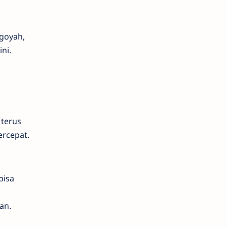
 goyah,
ni.
 terus
ercepat.
bisa
an.