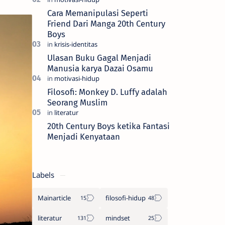
yang kita sebut sebagai realiti —…
Cara Memanipulasi Seperti
Friend Dari Manga 20th Century
Boys
Ulasan Buku Gagal Menjadi
Manusia karya Dazai Osamu
Filosofi: Monkey D. Luffy adalah
Seorang Muslim
20th Century Boys ketika Fantasi
Menjadi Kenyataan
Labels
Mainarticle
filosofi-hidup
literatur
mindset