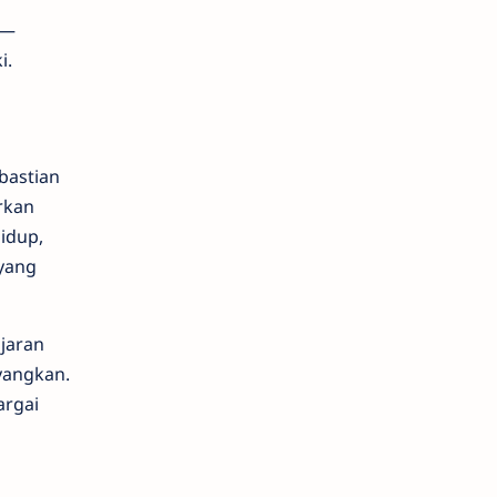
a—
i.
bastian
rkan
idup,
yang
jaran
yangkan.
argai