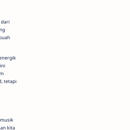
 dari
ang
ebuah
energik
ini
am
, tetapi
 musik
an kita