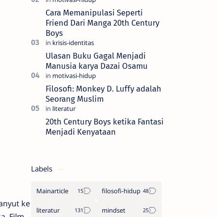
yang kita sebut sebagai realiti —…
Cara Memanipulasi Seperti
Friend Dari Manga 20th Century
Boys
Ulasan Buku Gagal Menjadi
Manusia karya Dazai Osamu
Filosofi: Monkey D. Luffy adalah
Seorang Muslim
20th Century Boys ketika Fantasi
Menjadi Kenyataan
Labels
Mainarticle
filosofi-hidup
anyut ke
literatur
mindset
a. Film