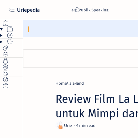
Uriepedia
Home
lala-land
Review Film La 
untuk Mimpi dan
4