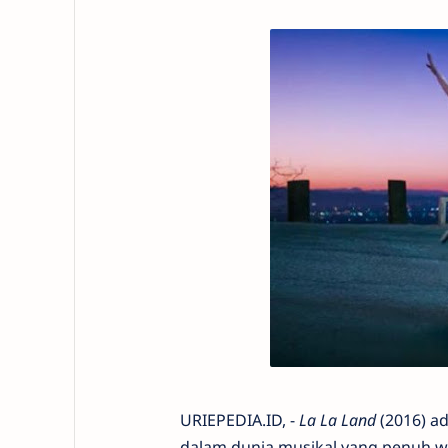
URIEPEDIA.ID, -
La La Land
(2016) a
dalam dunia musikal yang penuh war