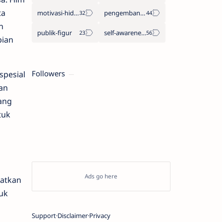
ta
motivasi-hidup
pengembangan-diri
n
publik-figur
self-awareness
pian
Followers
spesial
an
tang
tuk
patkan
tuk
Support
Disclaimer
Privacy