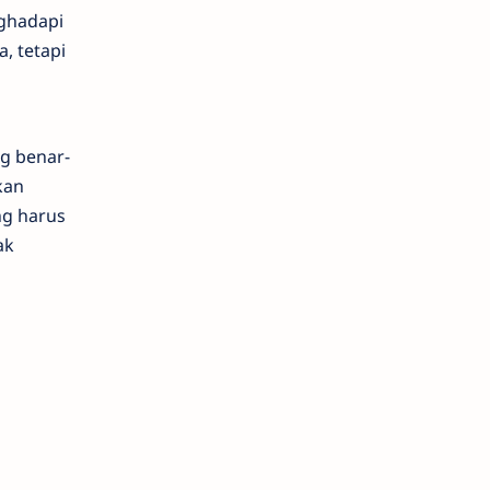
nghadapi
, tetapi
ng benar-
kan
ng harus
ak