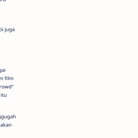
i juga
gai
m film
Crowd"
itu
nggugah
eakan