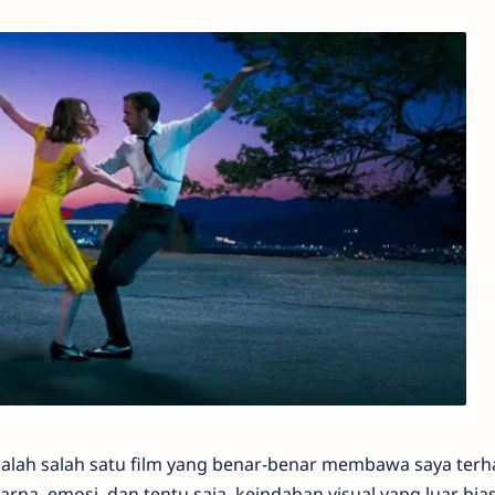
dalah salah satu film yang benar-benar membawa saya terh
na, emosi, dan tentu saja, keindahan visual yang luar bias