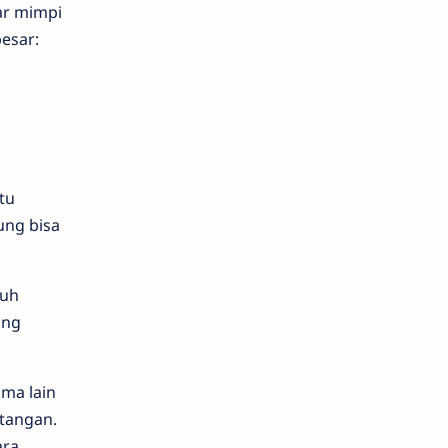
ar mimpi
esar:
tu
ung bisa
nuh
ang
ma lain
tangan.
ara