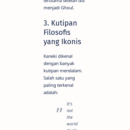
terutama setelah dia
menjadi Ghoul.
3. Kutipan
Filosofis
yang Ikonis
Kaneki dikenal
dengan banyak
kutipan mendalam.
Salah satu yang
paling terkenal
adalah:
It’s
not
the
world