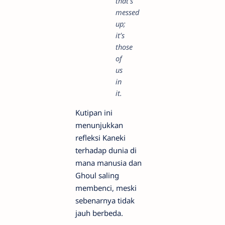
that’s
messed
up;
it’s
those
of
us
in
it.
Kutipan ini
menunjukkan
refleksi Kaneki
terhadap dunia di
mana manusia dan
Ghoul saling
membenci, meski
sebenarnya tidak
jauh berbeda.