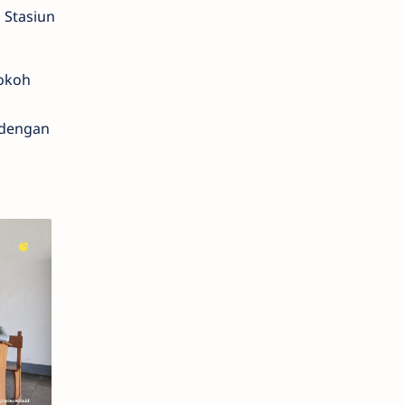
 Stasiun
kokoh
 dengan