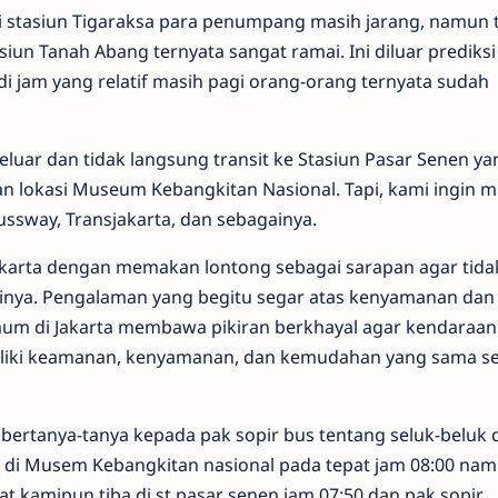
i stasiun Tigaraksa para penumpang masih jarang, namun 
siun Tanah Abang ternyata sangat ramai. Ini diluar prediks
i jam yang relatif masih pagi orang-orang ternyata sudah
eluar dan tidak langsung transit ke Stasiun Pasar Senen y
gan lokasi Museum Kebangkitan Nasional. Tapi, kami ingin 
ssway, Transjakarta, dan sebagainya.
arta dengan memakan lontong sebagai sarapan agar tida
kinya. Pengalaman yang begitu segar atas kenyamanan dan
m di Jakarta membawa pikiran berkhayal agar kendara
iliki keamanan, kenyamanan, dan kemudahan yang sama sep
 bertanya-tanya kepada pak sopir bus tentang seluk-beluk 
a di Musem Kebangkitan nasional pada tepat jam 08:00 na
 kamipun tiba di st pasar senen jam 07:50 dan pak sopir