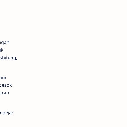
ngan
uk
sbitung,
lam
besok
aran
ngejar