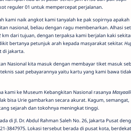
ot reguler 01 untuk mempercepat perjalanan.
lah kami naik angkot kami tanyalah ke pak sopirnya apakah
an nasional, beliau dengan ragu membenarkan. Alhasi set
2 km dari tujuan, dengan terpaksa kami berjalan kaki sekita
ikit bertanya petunjuk arah kepada masyarakat sekitar.
Huf
 di jakarta.
n Nasional kita masuk dengan membayar tiket masuk seb
 teknis saat pebayarannya yaitu kartu yang kami bawa tidak
ama kami ke Museum Kebangkitan Nasional rasanya
Masyaall
dak bisa Urie gambarkan secara akurat. Kagum, semangat,
tang sejarah dan tokohnya meningkat tinggi.
a di Jl. Dr. Abdul Rahman Saleh No. 26, Jakarta Pusat den
021-3847975. Lokasi tersebut berada di pusat kota, berdeka