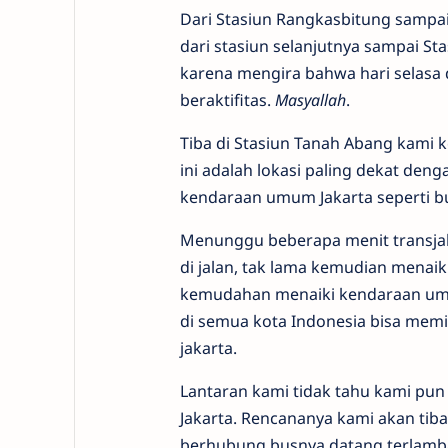
Dari Stasiun Rangkasbitung sampa
dari stasiun selanjutnya sampai Sta
karena mengira bahwa hari selasa d
beraktifitas.
Masyallah
.
Tiba di Stasiun Tanah Abang kami k
ini adalah lokasi paling dekat den
kendaraan umum Jakarta seperti bu
Menunggu beberapa menit transjak
di jalan, tak lama kemudian menai
kemudahan menaiki kendaraan umu
di semua kota Indonesia bisa mem
jakarta.
Lantaran kami tidak tahu kami pun
Jakarta. Rencananya kami akan tib
berhubung busnya datang terlambat