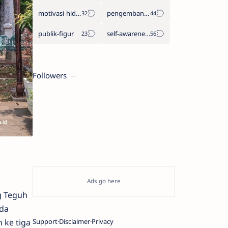
motivasi-hidup
pengembangan-diri
publik-figur
self-awareness
Followers
g Teguh
uda
 ke tiga
Support
Disclaimer
Privacy