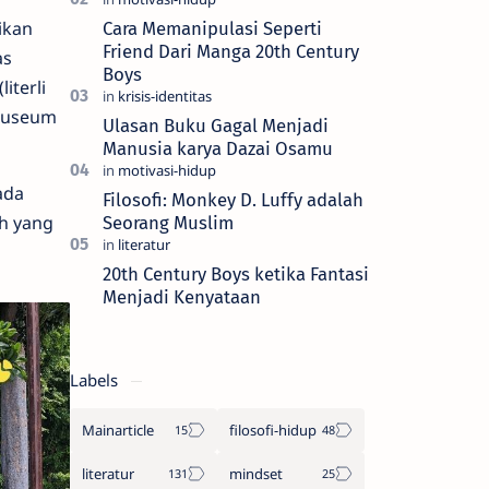
yang kita sebut sebagai realiti —…
ikan
Cara Memanipulasi Seperti
Friend Dari Manga 20th Century
as
Boys
iterli
 Museum
Ulasan Buku Gagal Menjadi
Manusia karya Dazai Osamu
ada
Filosofi: Monkey D. Luffy adalah
h yang
Seorang Muslim
20th Century Boys ketika Fantasi
Menjadi Kenyataan
Labels
Mainarticle
filosofi-hidup
literatur
mindset