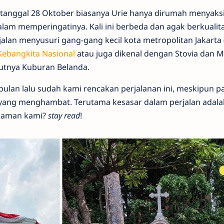
anggal 28 Oktober biasanya Urie hanya dirumah menyaks
lam memperingatinya. Kali ini berbeda dan agak berkualit
jalan menyusuri gang-gang kecil kota metropolitan Jakarta (l
ebangkita Nasional
atau juga dikenal dengan Stovia dan
utnya Kuburan Belanda.
bulan lalu sudah kami rencakan perjalanan ini, meskipun p
a yang menghambat. Terutama kesasar dalam perjalan adala
alaman kami?
stay read
!