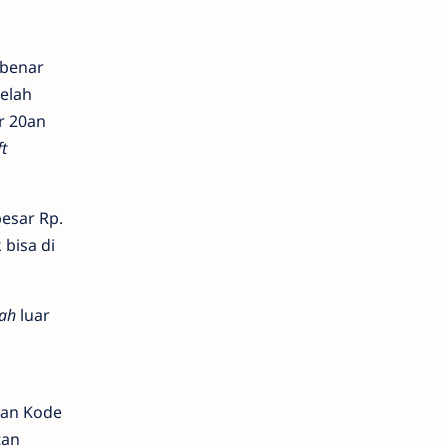
 benar
elah
r 20an
t
esar Rp.
 bisa di
ah
luar
gan Kode
tan