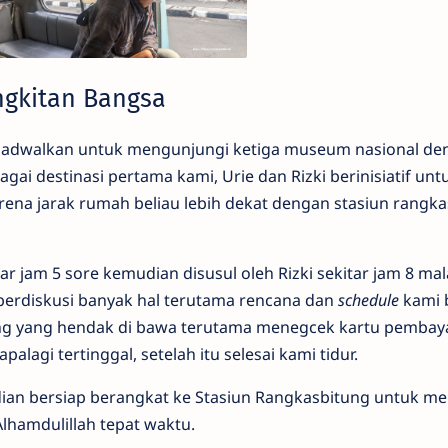
gkitan Bangsa
mi jadwalkan untuk mengunjungi ketiga museum nasional de
i destinasi pertama kami, Urie dan Rizki berinisiatif unt
na jarak rumah beliau lebih dekat dengan stasiun rangka
ar jam 5 sore kemudian disusul oleh Rizki sekitar jam 8 ma
erdiskusi banyak hal terutama rencana dan
schedule
kami 
g yang hendak di bawa terutama menegcek kartu pembay
alagi tertinggal, setelah itu selesai kami tidur.
ian bersiap berangkat ke Stasiun Rangkasbitung untuk me
lhamdulillah tepat waktu.