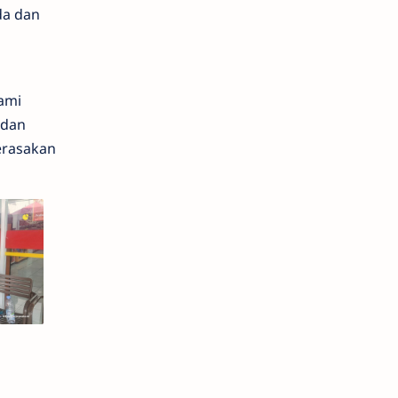
da dan
ami
 dan
erasakan