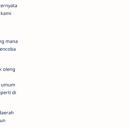
ternyata
i kami
ang mana
mencoba
k oleng
an umum
erti di
daerah
mun