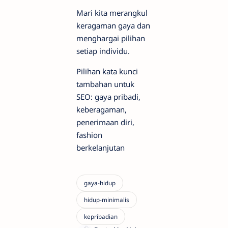
Mari kita merangkul
keragaman gaya dan
menghargai pilihan
setiap individu.
Pilihan kata kunci
tambahan untuk
SEO: gaya pribadi,
keberagaman,
penerimaan diri,
fashion
berkelanjutan