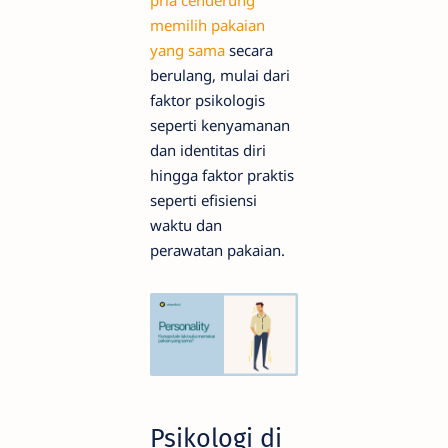
pria cenderung
memilih pakaian
yang sama
secara
berulang, mulai dari
faktor psikologis
seperti kenyamanan
dan identitas diri
hingga faktor praktis
seperti efisiensi
waktu dan
perawatan pakaian.
Psikologi di