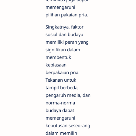
memengaruhi
pilihan pakaian pria.
Singkatnya, faktor
sosial dan budaya
memiliki peran yang
signifikan dalam
membentuk
kebiasaan
berpakaian pria.
Tekanan untuk
tampil berbeda,
pengaruh media, dan
norma-norma
budaya dapat
memengaruhi
keputusan seseorang
dalam memilih