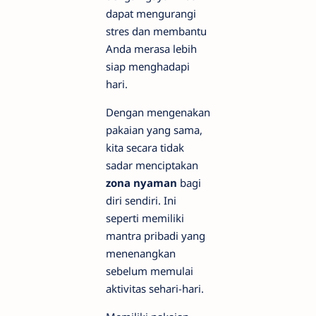
dapat mengurangi
stres dan membantu
Anda merasa lebih
siap menghadapi
hari.
Dengan mengenakan
pakaian yang sama,
kita secara tidak
sadar menciptakan
zona nyaman
bagi
diri sendiri. Ini
seperti memiliki
mantra pribadi yang
menenangkan
sebelum memulai
aktivitas sehari-hari.