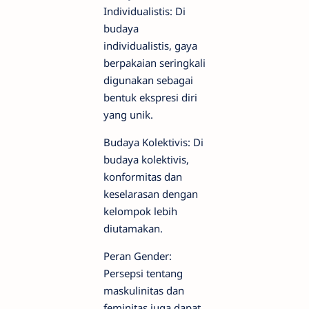
Individualistis: Di
budaya
individualistis, gaya
berpakaian seringkali
digunakan sebagai
bentuk ekspresi diri
yang unik.
Budaya Kolektivis: Di
budaya kolektivis,
konformitas dan
keselarasan dengan
kelompok lebih
diutamakan.
Peran Gender:
Persepsi tentang
maskulinitas dan
feminitas juga dapat