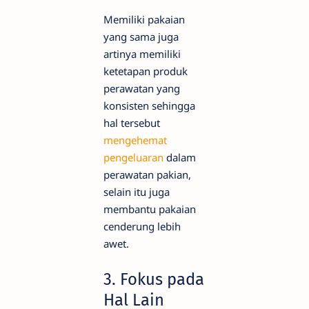
Memiliki pakaian
yang sama juga
artinya memiliki
ketetapan produk
perawatan yang
konsisten sehingga
hal tersebut
mengehemat
pengeluaran
dalam
perawatan pakian,
selain itu juga
membantu pakaian
cenderung lebih
awet.
3. Fokus pada
Hal Lain