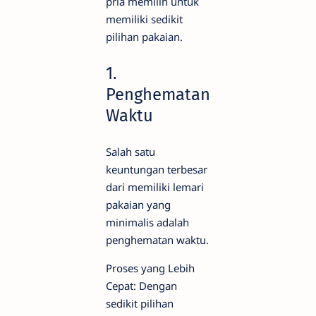
pria memilih untuk
memiliki sedikit
pilihan pakaian.
1.
Penghematan
Waktu
Salah satu
keuntungan terbesar
dari memiliki lemari
pakaian yang
minimalis adalah
penghematan waktu.
Proses yang Lebih
Cepat: Dengan
sedikit pilihan