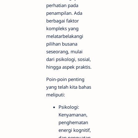
perhatian pada
penampilan. Ada
berbagai faktor
kompleks yang
melatarbelakangi
pilihan busana
seseorang, mulai
dari psikologi, sosial,
hingga aspek praktis.
Poin-poin penting
yang telah kita bahas
meliputi:
Psikologi:
Kenyamanan,
penghematan
energi kognitif,
dan penguatan