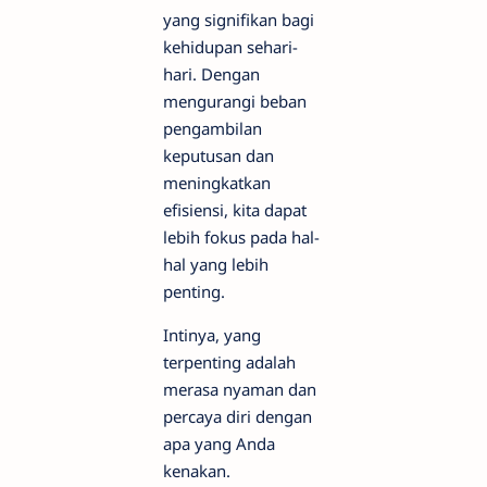
yang signifikan bagi
kehidupan sehari-
hari. Dengan
mengurangi beban
pengambilan
keputusan dan
meningkatkan
efisiensi, kita dapat
lebih fokus pada hal-
hal yang lebih
penting.
Intinya, yang
terpenting adalah
merasa nyaman dan
percaya diri dengan
apa yang Anda
kenakan.