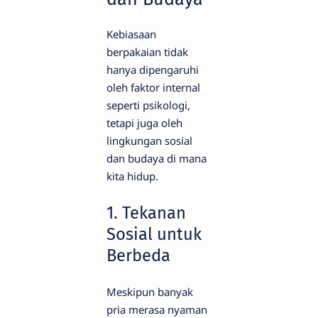
Kebiasaan
berpakaian tidak
hanya dipengaruhi
oleh faktor internal
seperti psikologi,
tetapi juga oleh
lingkungan sosial
dan budaya di mana
kita hidup.
1. Tekanan
Sosial untuk
Berbeda
Meskipun banyak
pria merasa nyaman