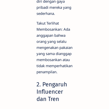
diri dengan gaya
pribadi mereka yang
sederhana.
Takut Terlihat
Membosankan: Ada
anggapan bahwa
orang yang selalu
mengenakan pakaian
yang sama dianggap
membosankan atau
tidak memperhatikan
penampilan.
2. Pengaruh
Influencer
dan Tren