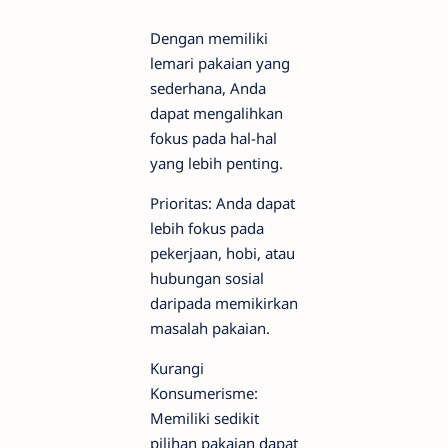
Dengan memiliki
lemari pakaian yang
sederhana, Anda
dapat mengalihkan
fokus pada hal-hal
yang lebih penting.
Prioritas: Anda dapat
lebih fokus pada
pekerjaan, hobi, atau
hubungan sosial
daripada memikirkan
masalah pakaian.
Kurangi
Konsumerisme:
Memiliki sedikit
pilihan pakaian dapat