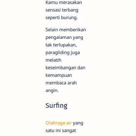
Kamu merasakan
sensasi terbang
seperti burung.
Selain memberikan
pengalaman yang
tak terlupakan,
paragliding juga
melatih
keseimbangan dan
kemampuan
membaca arah
angin.
Surfing
Olahraga air
yang
satu ini sangat