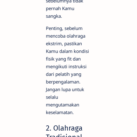
sebelumnya tidak
pernah Kamu
sangka.
Penting, sebelum
mencoba olahraga
ekstrim, pastikan
Kamu dalam kondisi
fisik yang fit dan
mengikuti instruksi
dari pelatih yang
berpengalaman.
Jangan lupa untuk
selalu
mengutamakan
keselamatan.
2. Olahraga