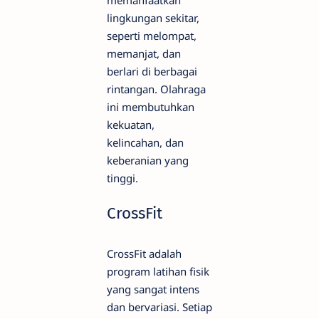
lingkungan sekitar,
seperti melompat,
memanjat, dan
berlari di berbagai
rintangan. Olahraga
ini membutuhkan
kekuatan,
kelincahan, dan
keberanian yang
tinggi.
CrossFit
CrossFit adalah
program latihan fisik
yang sangat intens
dan bervariasi. Setiap