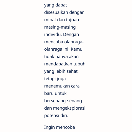
yang dapat
disesuaikan dengan
minat dan tujuan
masing-masing
individu. Dengan
mencoba olahraga-
olahraga ini, Kamu
tidak hanya akan
mendapatkan tubuh
yang lebih sehat,
tetapi juga
menemukan cara
baru untuk
bersenang-senang
dan mengeksplorasi
potensi diri.
Ingin mencoba