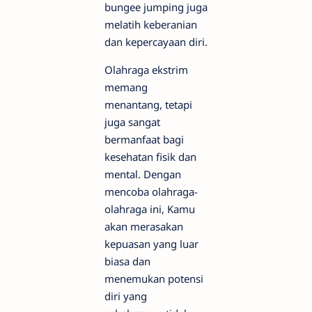
bungee jumping juga
melatih keberanian
dan kepercayaan diri.
Olahraga ekstrim
memang
menantang, tetapi
juga sangat
bermanfaat bagi
kesehatan fisik dan
mental. Dengan
mencoba olahraga-
olahraga ini, Kamu
akan merasakan
kepuasan yang luar
biasa dan
menemukan potensi
diri yang