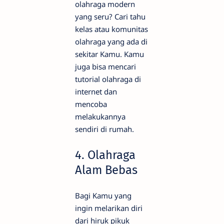
olahraga modern
yang seru? Cari tahu
kelas atau komunitas
olahraga yang ada di
sekitar Kamu. Kamu
juga bisa mencari
tutorial olahraga di
internet dan
mencoba
melakukannya
sendiri di rumah.
4. Olahraga
Alam Bebas
Bagi Kamu yang
ingin melarikan diri
dari hiruk pikuk