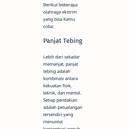
Berikut beberapa
olahraga ekstrim
yang bisa Kamu
coba:
Panjat Tebing
Lebih dari sekadar
memanjat, panjat
tebing adalah
kombinasi antara
kekuatan fisik,
teknik, dan mental.
Setiap pendakian
adalah petualangan
tersendiri yang
menuntut
konsentrasi penuh.