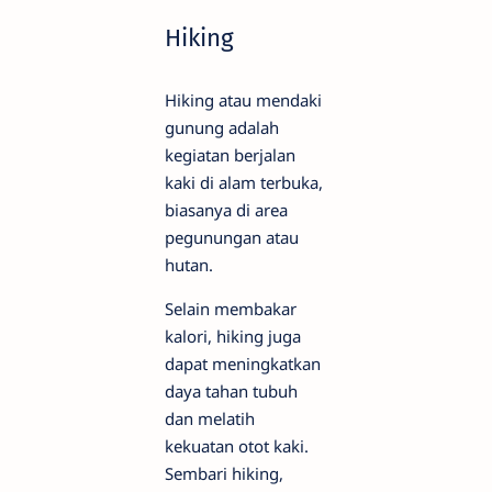
Hiking
Hiking atau mendaki
gunung adalah
kegiatan berjalan
kaki di alam terbuka,
biasanya di area
pegunungan atau
hutan.
Selain membakar
kalori, hiking juga
dapat meningkatkan
daya tahan tubuh
dan melatih
kekuatan otot kaki.
Sembari hiking,