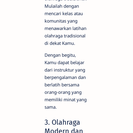
Mulailah dengan
mencari kelas atau
komunitas yang
menawarkan latihan
olahraga tradisional
di dekat Kamu.
Dengan begitu,
Kamu dapat belajar
dari instruktur yang
berpengalaman dan
berlatih bersama
orang-orang yang
memiliki minat yang
sama.
3. Olahraga
Modern dan