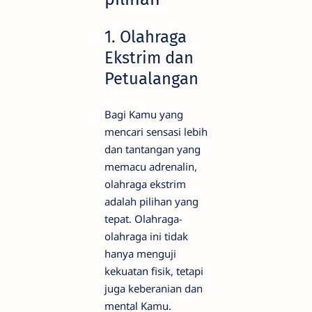
1. Olahraga
Ekstrim dan
Petualangan
Bagi Kamu yang
mencari sensasi lebih
dan tantangan yang
memacu adrenalin,
olahraga ekstrim
adalah pilihan yang
tepat. Olahraga-
olahraga ini tidak
hanya menguji
kekuatan fisik, tetapi
juga keberanian dan
mental Kamu.