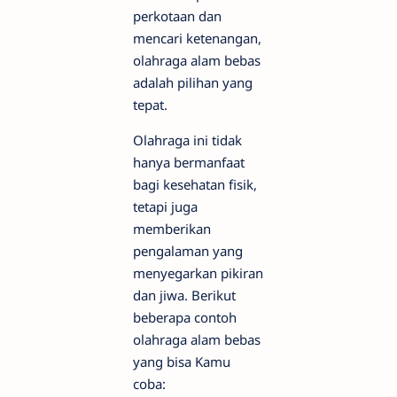
perkotaan dan
mencari ketenangan,
olahraga alam bebas
adalah pilihan yang
tepat.
Olahraga ini tidak
hanya bermanfaat
bagi kesehatan fisik,
tetapi juga
memberikan
pengalaman yang
menyegarkan pikiran
dan jiwa. Berikut
beberapa contoh
olahraga alam bebas
yang bisa Kamu
coba: