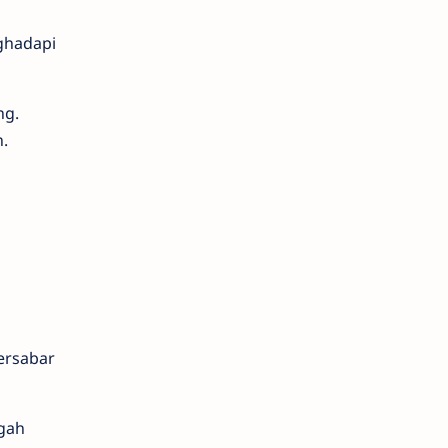
ghadapi
ng.
.
bersabar
gah