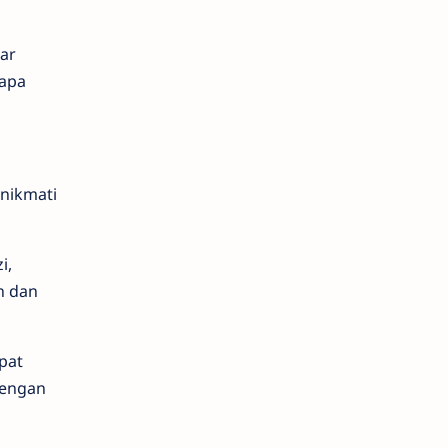
ar
tapa
enikmati
i,
h dan
pat
dengan