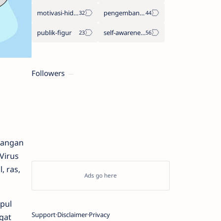
motivasi-hidup
pengembangan-diri
publik-figur
self-awareness
Followers
ilangan
Virus
, ras,
pul
Support
Disclaimer
Privacy
gat