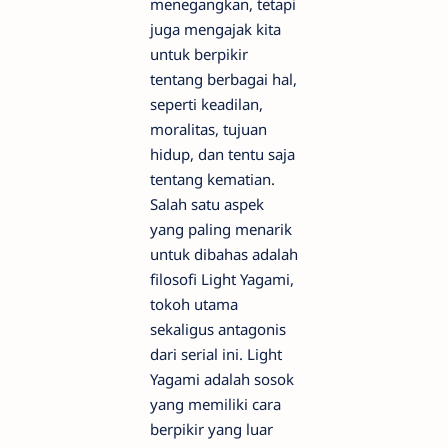
menegangkan, tetapi
juga mengajak kita
untuk berpikir
tentang berbagai hal,
seperti keadilan,
moralitas, tujuan
hidup, dan tentu saja
tentang kematian.
Salah satu aspek
yang paling menarik
untuk dibahas adalah
filosofi Light Yagami,
tokoh utama
sekaligus antagonis
dari serial ini. Light
Yagami adalah sosok
yang memiliki cara
berpikir yang luar