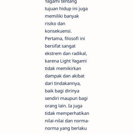
Yagami tentang
tujuan hidup ini juga
memiliki banyak
risiko dan
konsekuensi.
Pertama, filosofi ini
bersifat sangat
ekstrem dan radikal,
karena Light Yagami
tidak memikirkan
dampak dan akibat
dari tindakannya,
baik bagi dirinya
sendiri maupun bagi
orang lain. Ia juga
tidak memperhatikan
nilai-nilai dan norma-
norma yang berlaku