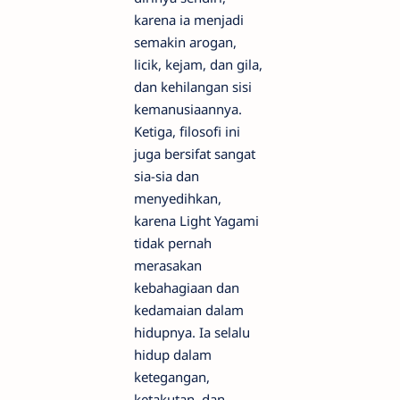
karena ia menjadi
semakin arogan,
licik, kejam, dan gila,
dan kehilangan sisi
kemanusiaannya.
Ketiga, filosofi ini
juga bersifat sangat
sia-sia dan
menyedihkan,
karena Light Yagami
tidak pernah
merasakan
kebahagiaan dan
kedamaian dalam
hidupnya. Ia selalu
hidup dalam
ketegangan,
ketakutan, dan