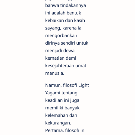
bahwa tindakannya
ini adalah bentuk
kebaikan dan kasih
sayang, karena ia
mengorbankan
dirinya sendiri untuk
menjadi dewa
kematian demi
kesejahteraan umat
manusia.
Namun, filosofi Light
Yagami tentang
keadilan ini juga
memiliki banyak
kelemahan dan
kekurangan.
Pertama, filosofi ini