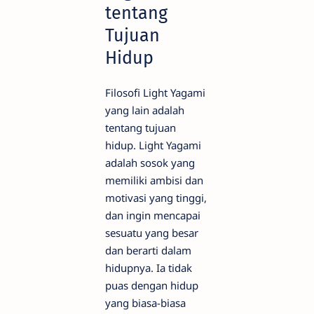
tentang
Tujuan
Hidup
Filosofi Light Yagami
yang lain adalah
tentang tujuan
hidup. Light Yagami
adalah sosok yang
memiliki ambisi dan
motivasi yang tinggi,
dan ingin mencapai
sesuatu yang besar
dan berarti dalam
hidupnya. Ia tidak
puas dengan hidup
yang biasa-biasa