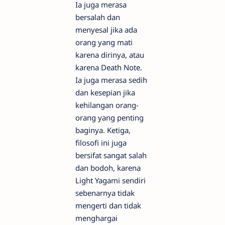
Ia juga merasa
bersalah dan
menyesal jika ada
orang yang mati
karena dirinya, atau
karena Death Note.
Ia juga merasa sedih
dan kesepian jika
kehilangan orang-
orang yang penting
baginya. Ketiga,
filosofi ini juga
bersifat sangat salah
dan bodoh, karena
Light Yagami sendiri
sebenarnya tidak
mengerti dan tidak
menghargai