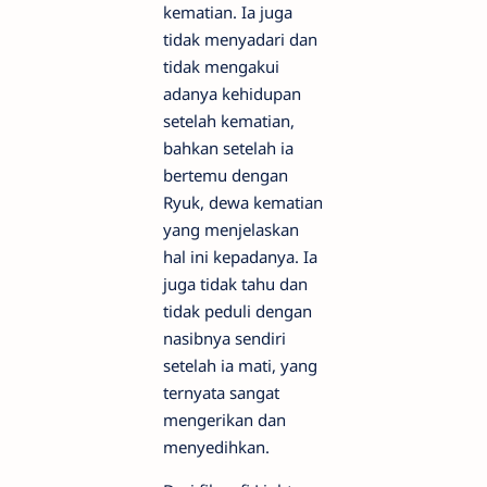
kematian. Ia juga
tidak menyadari dan
tidak mengakui
adanya kehidupan
setelah kematian,
bahkan setelah ia
bertemu dengan
Ryuk, dewa kematian
yang menjelaskan
hal ini kepadanya. Ia
juga tidak tahu dan
tidak peduli dengan
nasibnya sendiri
setelah ia mati, yang
ternyata sangat
mengerikan dan
menyedihkan.