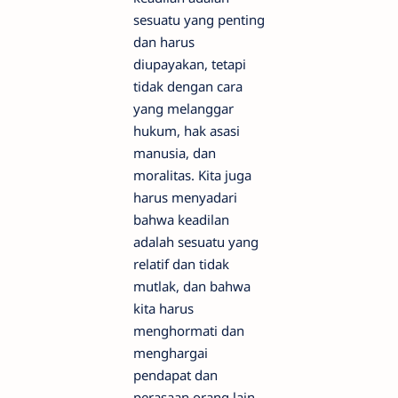
sesuatu yang penting
dan harus
diupayakan, tetapi
tidak dengan cara
yang melanggar
hukum, hak asasi
manusia, dan
moralitas. Kita juga
harus menyadari
bahwa keadilan
adalah sesuatu yang
relatif dan tidak
mutlak, dan bahwa
kita harus
menghormati dan
menghargai
pendapat dan
perasaan orang lain,