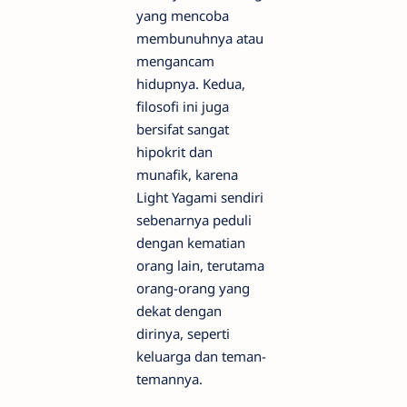
yang mencoba
membunuhnya atau
mengancam
hidupnya. Kedua,
filosofi ini juga
bersifat sangat
hipokrit dan
munafik, karena
Light Yagami sendiri
sebenarnya peduli
dengan kematian
orang lain, terutama
orang-orang yang
dekat dengan
dirinya, seperti
keluarga dan teman-
temannya.