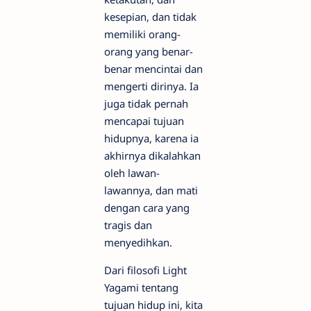
kesepian, dan tidak
memiliki orang-
orang yang benar-
benar mencintai dan
mengerti dirinya. Ia
juga tidak pernah
mencapai tujuan
hidupnya, karena ia
akhirnya dikalahkan
oleh lawan-
lawannya, dan mati
dengan cara yang
tragis dan
menyedihkan.
Dari filosofi Light
Yagami tentang
tujuan hidup ini, kita