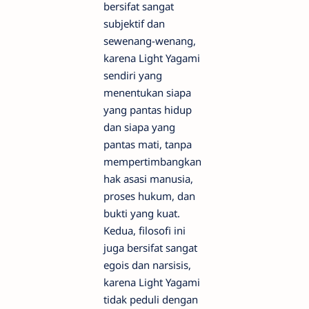
bersifat sangat
subjektif dan
sewenang-wenang,
karena Light Yagami
sendiri yang
menentukan siapa
yang pantas hidup
dan siapa yang
pantas mati, tanpa
mempertimbangkan
hak asasi manusia,
proses hukum, dan
bukti yang kuat.
Kedua, filosofi ini
juga bersifat sangat
egois dan narsisis,
karena Light Yagami
tidak peduli dengan